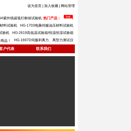
设为首页
|
加入收藏
|
网站管理
620A紫外线碳弧灯耐候试验机
热门产品：
万能材料试验机
HG-1703电脑伺服油压材料试验机
力试验机
HG-2619高低温试验箱/恒温恒湿试验箱
HG-1697D伺服剥离力、离型力测试仪
个商品！
客户代表
联系我们