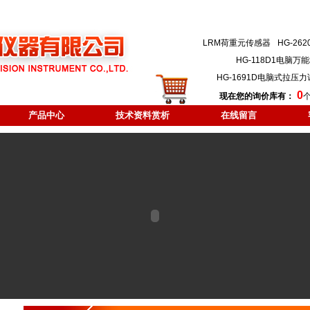
LRM荷重元传感器
HG-2
HG-118D1电脑
HG-1691D电脑式拉压
0
现在您的询价库有：
产品中心
技术资料赏析
在线留言