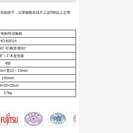
之自由滚下，记录能黏在试片上达5秒以上之球
带初粘性试验机
HG-6001A
40° 可调(常用30°
16″～1″木盒包装
4组
mm×宽10～15mm
100mm
9×30×20cm
17kg