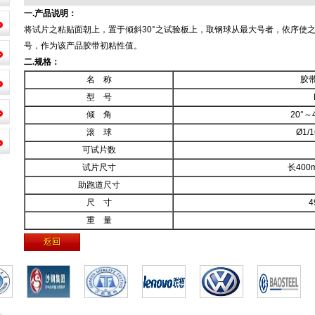
一.产品说明：
将试片之粘贴面朝上，置于倾斜30°之试验板上，取钢球从最大号者，依序使
号，作为该产品胶带初粘性值。
二.规格：
名 称
胶
型 号
倾 角
20°～
滚 球
Ø1/
可试片数
试片尺寸
长400
助跑道尺寸
尺 寸
4
重 量