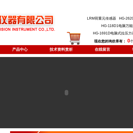
LRM荷重元传感器
HG-2
HG-118D1电脑
HG-1691D电脑式拉压
0
现在您的询价库有：
产品中心
技术资料赏析
在线留言