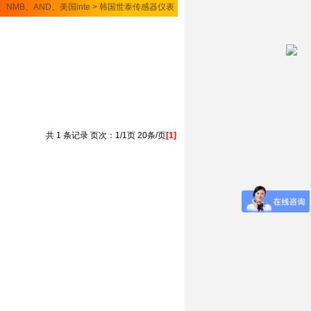
、NMB、AND、美国inte
>
韩国世泰传感器仪表
共 1 条记录 页次：1/1页 20条/页
[1]