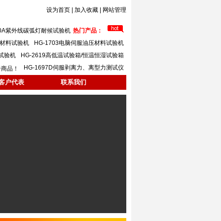
设为首页
|
加入收藏
|
网站管理
620A紫外线碳弧灯耐候试验机
热门产品：
万能材料试验机
HG-1703电脑伺服油压材料试验机
力试验机
HG-2619高低温试验箱/恒温恒湿试验箱
HG-1697D伺服剥离力、离型力测试仪
个商品！
客户代表
联系我们