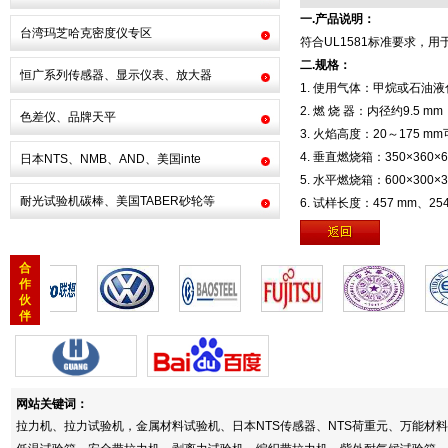
一.产品说明：
台湾玛芝哈克密度仪专区
符合UL1581标准要求，
二.规格：
恒广系列传感器、显示仪表、放大器
1. 使用气体：甲烷或石油
2. 燃 烧 器：内径约9.5 m
色差仪、品牌天平
3. 火焰高度：20～175 m
4. 垂直燃烧箱：350×360×
日本NTS、NMB、AND、美国inte
5. 水平燃烧箱：600×300×
耐光试验机碳棒、美国TABER砂轮等
6. 试样长度：457 mm、25
合
作
伙
伴
网站关键词：
拉力机、拉力试验机，金属材料试验机、日本NTS传感器、NTS荷重元、万能